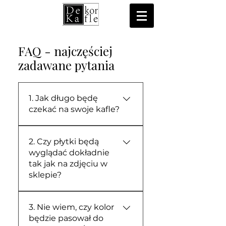
FAQ - najczęściej
zadawane pytania
1. Jak długo będę
czekać na swoje kafle?
Wszystkie nasze płytki
2. Czy płytki będą
tworzymy ręcznie, od
wyglądać dokładnie
zera, specjalnie pod Twoje
tak jak na zdjęciu w
zamówienie (nie
sklepie?
trzymamy gotowych
stanów magazynowych).
I tak, i nie – i to jest
Proces formowania,
3. Nie wiem, czy kolor
właśnie największa magia
suszenia, szkliwienia i
będzie pasował do
prawdziwego rzemiosła!