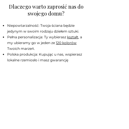
Dlaczego warto zaprosić nas do
swojego domu?
Niepowtarzalność: Twoja ściana będzie
jedynym w swoim rodzaju dziełem sztuki.
Pełna personalizacja: Ty wybierasz
kształt
, a
my ubieramy go w jeden ze
120 kolorów
Twoich marzeń.
Polska produkcja: Kupując u nas, wspierasz
lokalne rzemiosło i masz gwarancję
najwyższej jakości.
Zapraszamy Cię do naszego świata.
Dzięki bogatemu doświadczeniu staliśmy
się prawdziwymi ekspertami w
dziedzinie ręcznie robionych płytek
ceramicznych. Rozgość się, zamów
próbki i pozwól, że stworzymy dla
Ciebie ceramikę, w której się zakochasz.