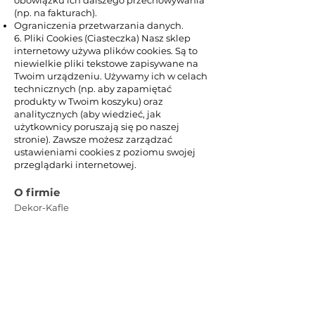
obowiązku ich dalszego przechowywania
(np. na fakturach).
Ograniczenia przetwarzania danych.
6. Pliki Cookies (Ciasteczka) Nasz sklep
internetowy używa plików cookies. Są to
niewielkie pliki tekstowe zapisywane na
Twoim urządzeniu. Używamy ich w celach
technicznych (np. aby zapamiętać
produkty w Twoim koszyku) oraz
analitycznych (aby wiedzieć, jak
użytkownicy poruszają się po naszej
stronie). Zawsze możesz zarządzać
ustawieniami cookies z poziomu swojej
przeglądarki internetowej.
O firmie
Dekor-Kafle
Borys Soczewiński
Polska manufaktura rzemieślniczej
ceramiki
ul. Zyndaki 53B
11-731 Sorkwity
NIP:
9291744973
REGON:
147205691