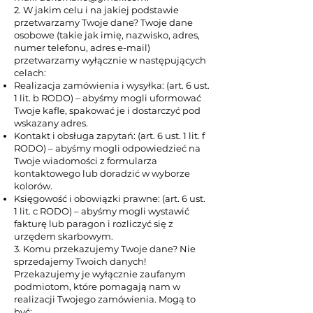
2. W jakim celu i na jakiej podstawie
przetwarzamy Twoje dane? Twoje dane
osobowe (takie jak imię, nazwisko, adres,
numer telefonu, adres e-mail)
przetwarzamy wyłącznie w następujących
celach:
Realizacja zamówienia i wysyłka: (art. 6 ust.
1 lit. b RODO) – abyśmy mogli uformować
Twoje kafle, spakować je i dostarczyć pod
wskazany adres.
Kontakt i obsługa zapytań: (art. 6 ust. 1 lit. f
RODO) – abyśmy mogli odpowiedzieć na
Twoje wiadomości z formularza
kontaktowego lub doradzić w wyborze
kolorów.
Księgowość i obowiązki prawne: (art. 6 ust.
1 lit. c RODO) – abyśmy mogli wystawić
fakturę lub paragon i rozliczyć się z
urzędem skarbowym.
3. Komu przekazujemy Twoje dane? Nie
sprzedajemy Twoich danych!
Przekazujemy je wyłącznie zaufanym
podmiotom, które pomagają nam w
realizacji Twojego zamówienia. Mogą to
być: