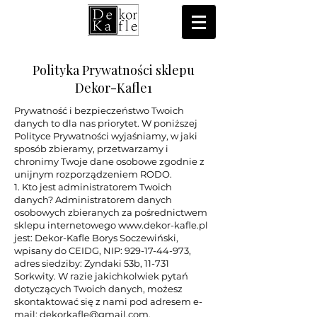
Polityka Prywatności sklepu
Dekor-Kafle1
Prywatność i bezpieczeństwo Twoich
danych to dla nas priorytet. W poniższej
Polityce Prywatności wyjaśniamy, w jaki
sposób zbieramy, przetwarzamy i
chronimy Twoje dane osobowe zgodnie z
unijnym rozporządzeniem RODO.
1. Kto jest administratorem Twoich
danych? Administratorem danych
osobowych zbieranych za pośrednictwem
sklepu internetowego
www.dekor-kafle.pl
jest: Dekor-Kafle Borys Soczewiński,
wpisany do CEIDG, NIP:
929-17-44-973
,
adres siedziby: Zyndaki 53b, 11-731
Sorkwity. W razie jakichkolwiek pytań
dotyczących Twoich danych, możesz
skontaktować się z nami pod adresem e-
mail:
dekorkafle@gmail.com
.