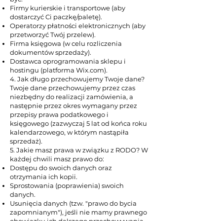
Firmy kurierskie i transportowe (aby
dostarczyć Ci paczkę/paletę).
Operatorzy płatności elektronicznych (aby
przetworzyć Twój przelew).
Firma księgowa (w celu rozliczenia
dokumentów sprzedaży).
Dostawca oprogramowania sklepu i
hostingu (platforma Wix.com).
4. Jak długo przechowujemy Twoje dane?
Twoje dane przechowujemy przez czas
niezbędny do realizacji zamówienia, a
następnie przez okres wymagany przez
przepisy prawa podatkowego i
księgowego (zazwyczaj 5 lat od końca roku
kalendarzowego, w którym nastąpiła
sprzedaż).
5. Jakie masz prawa w związku z RODO? W
każdej chwili masz prawo do:
Dostępu do swoich danych oraz
otrzymania ich kopii.
Sprostowania (poprawienia) swoich
danych.
Usunięcia danych (tzw. "prawo do bycia
zapomnianym"), jeśli nie mamy prawnego